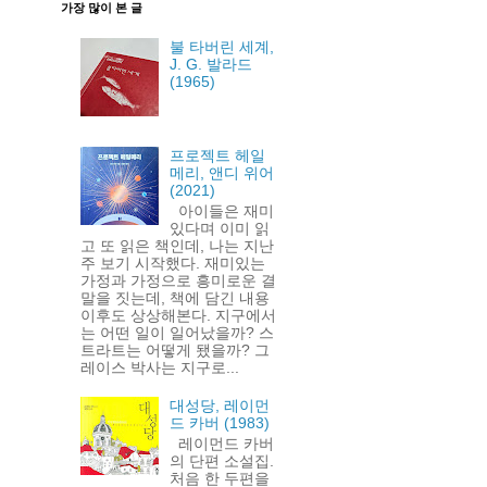
가장 많이 본 글
불 타버린 세계,
J. G. 발라드
(1965)
프로젝트 헤일
메리, 앤디 위어
(2021)
아이들은 재미
있다며 이미 읽
고 또 읽은 책인데, 나는 지난
주 보기 시작했다. 재미있는
가정과 가정으로 흥미로운 결
말을 짓는데, 책에 담긴 내용
이후도 상상해본다. 지구에서
는 어떤 일이 일어났을까? 스
트라트는 어떻게 됐을까? 그
레이스 박사는 지구로...
대성당, 레이먼
드 카버 (1983)
레이먼드 카버
의 단편 소설집.
처음 한 두편을