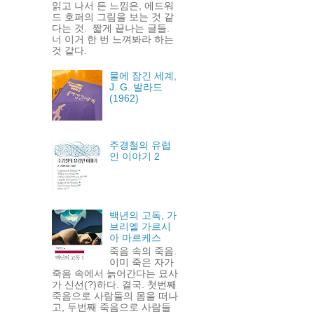
읽고 나서 든 느낌은, 에드워
드 호퍼의 그림을 보는 것 같
다는 것. 짧게 끝나는 글들.
너 이거 한 번 느껴봐라 하는
것 같다.
물에 잠긴 세계,
J. G. 발라드
(1962)
주경철의 유럽
인 이야기 2
백년의 고독, 가
브리엘 가르시
아 마르케스
죽음 속의 죽음.
이미 죽은 자가
죽음 속에서 늙어간다는 묘사
가 신선(?)하다. 결국. 첫번째
죽음으로 사람들의 몸을 떠나
고, 두번째 죽음으로 사람들