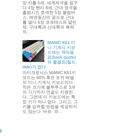
장 카를 5세, 세계제국을 꿈꾸
다 4장 헨리 8세, 근대 영국을
출범시킨 호색한 5장 콜럼버
스, 에덴동산의 꿈으로 근대
를 열다 6장 코르테스와 말린
체, 구대륙과 신대륙의 폭력
적...
MANIC K61 미
니 기계식 키보
드에는 역따옴
표(back quote)
와 물결표(틸드,
tilde)가 없다
마이크로닉스 MANIC K61키
보드는 60% 혹은 포커 배열
의 미니 기계식 키보드이다.
작은 크기에 블루투스로 3개
의 기기까지 연결도 지원한
다. 그런데 이 키보드에는 특
정 키가 하나 없다. 그리고, 그
키를 입력할 방법을 제공하지
도 않는다. 바로 `와...
물