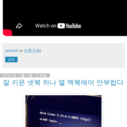
yeonsh
at
오후 5:40
공유
2014년 4월 2일 수요일
잘 키운 넷북 하나 열 맥북에어 안부럽다