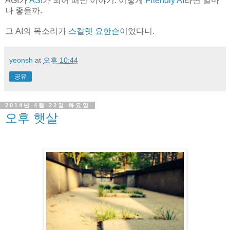
AGI가
ASI
가 되어 떠난 이야기. 이렇게
Friendly AI
라면 얼마
나 좋을까.
그 AI의 목소리가
스칼렛 요한슨
이었다니.
yeonsh
at
오후 10:44
공유
2014년 4월 22일 화요일
오후 햇살