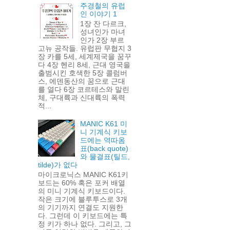
주경철의 유럽
인 이야기 1
1장 잔 다르크,
성녀인가 마녀
인가 2장 부르
고뉴 공작들. 유럽판 무협지 3
장 카를 5세, 세계제국을 꿈꾸
다 4장 헨리 8세, 근대 영국을
출범시킨 호색한 5장 콜럼버
스, 에덴동산의 꿈으로 근대
를 열다 6장 코르테스와 말린
체, 구대륙과 신대륙의 폭력
적...
MANIC K61 미
니 기계식 키보
드에는 역따옴
표(back quote)
와 물결표(틸드,
tilde)가 없다
마이크로닉스 MANIC K61키
보드는 60% 혹은 포커 배열
의 미니 기계식 키보드이다.
작은 크기에 블루투스로 3개
의 기기까지 연결도 지원한
다. 그런데 이 키보드에는 특
정 키가 하나 없다. 그리고, 그