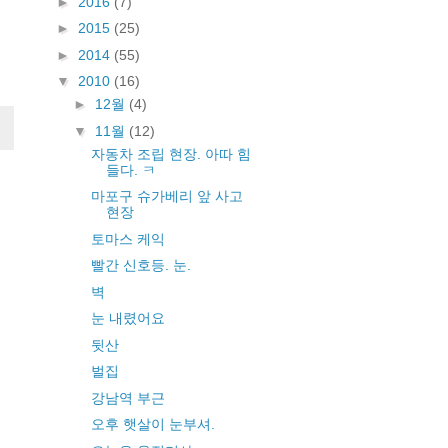
►
2016
(7)
►
2015
(25)
►
2014
(55)
▼
2010
(16)
►
12월
(4)
▼
11월
(12)
자동차 조립 현장. 아따 힘
들다. ㅋ
마포구 슈가베리 앞 사고
현장
토마스 케익
빨간 신호등. 눈.
벽
눈 내렸어요
뒷산
벌집
강남역 부근
오후 햇살이 눈부셔.