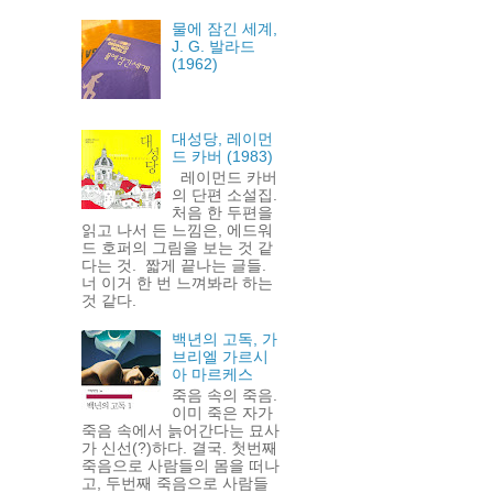
물에 잠긴 세계,
J. G. 발라드
(1962)
대성당, 레이먼
드 카버 (1983)
레이먼드 카버
의 단편 소설집.
처음 한 두편을
읽고 나서 든 느낌은, 에드워
드 호퍼의 그림을 보는 것 같
다는 것. 짧게 끝나는 글들.
너 이거 한 번 느껴봐라 하는
것 같다.
백년의 고독, 가
브리엘 가르시
아 마르케스
죽음 속의 죽음.
이미 죽은 자가
죽음 속에서 늙어간다는 묘사
가 신선(?)하다. 결국. 첫번째
죽음으로 사람들의 몸을 떠나
고, 두번째 죽음으로 사람들