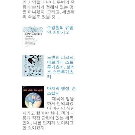
의 기억을 떠난다. 두번의 죽
음에 순서가 정해져 있는 것
은 아니겠지. 그리고, 세번째
의 죽음도 있을 것...
주경철의 유럽
인 이야기 2
노변의 피크닉,
아르카디 스트
루가츠키, 보리
스 스트루가츠
키
마지막 행성, 존
스칼지
제목이 엉뚱
하게 번역되었
다 마지막 식민
지라고 했어야 한다. 책의 내
용과 직접 관련이 있는 제목
인데, 나름 멋지게 보이려고
한 것이겠지.