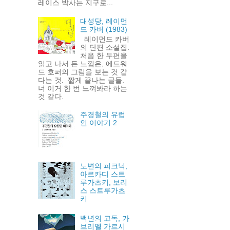
레이스 박사는 지구로...
대성당, 레이먼
드 카버 (1983)
레이먼드 카버
의 단편 소설집.
처음 한 두편을
읽고 나서 든 느낌은, 에드워
드 호퍼의 그림을 보는 것 같
다는 것. 짧게 끝나는 글들.
너 이거 한 번 느껴봐라 하는
것 같다.
주경철의 유럽
인 이야기 2
노변의 피크닉,
아르카디 스트
루가츠키, 보리
스 스트루가츠
키
백년의 고독, 가
브리엘 가르시