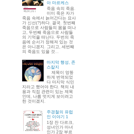
아 마르케스
죽음 속의 죽음.
이미 죽은 자가
죽음 속에서 늙어간다는 묘사
가 신선(?)하다. 결국. 첫번째
죽음으로 사람들의 몸을 떠나
고, 두번째 죽음으로 사람들
의 기억을 떠난다. 두번의 죽
음에 순서가 정해져 있는 것
은 아니겠지. 그리고, 세번째
의 죽음도 있을 것...
마지막 행성, 존
스칼지
제목이 엉뚱
하게 번역되었
다 마지막 식민
지라고 했어야 한다. 책의 내
용과 직접 관련이 있는 제목
인데, 나름 멋지게 보이려고
한 것이겠지.
주경철의 유럽
인 이야기 1
1장 잔 다르크,
성녀인가 마녀
인가 2장 부르