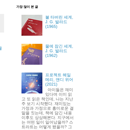
가장 많이 본 글
불 타버린 세계,
J. G. 발라드
(1965)
물에 잠긴 세계,
물
J. G. 발라드
(1962)
프로젝트 헤일
메리, 앤디 위어
(2021)
아이들은 재미
있다며 이미 읽
고 또 읽은 책인데, 나는 지난
주 보기 시작했다. 재미있는
가정과 가정으로 흥미로운 결
말을 짓는데, 책에 담긴 내용
이후도 상상해본다. 지구에서
는 어떤 일이 일어났을까? 스
트라트는 어떻게 됐을까? 그