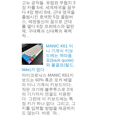
고뉴 공작들. 유럽판 무협지 3
장 카를 5세, 세계제국을 꿈꾸
다 4장 헨리 8세, 근대 영국을
출범시킨 호색한 5장 콜럼버
스, 에덴동산의 꿈으로 근대
를 열다 6장 코르테스와 말린
체, 구대륙과 신대륙의 폭력
적...
MANIC K61 미
니 기계식 키보
드에는 역따옴
표(back quote)
와 물결표(틸드,
tilde)가 없다
마이크로닉스 MANIC K61키
보드는 60% 혹은 포커 배열
의 미니 기계식 키보드이다.
작은 크기에 블루투스로 3개
의 기기까지 연결도 지원한
다. 그런데 이 키보드에는 특
정 키가 하나 없다. 그리고, 그
키를 입력할 방법을 제공하지
도 않는다. 바로 `와...