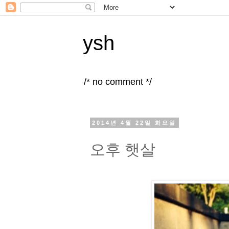
ysh
/* no comment */
2014년 4월 22일 화요일
오후 햇살