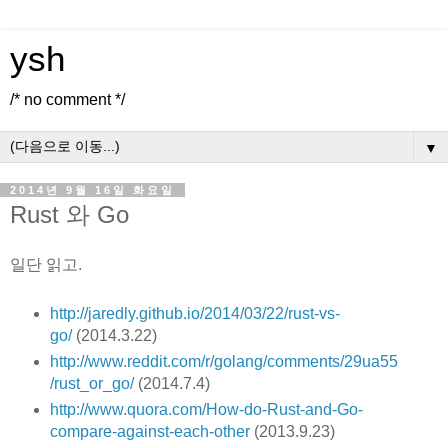
ysh
/* no comment */
▼
2014년 9월 16일 화요일
Rust 와 Go
일단 읽고.
http://jaredly.github.io/2014/03/22/rust-vs-
go/
(2014.3.22)
http://www.reddit.com/r/golang/comments/29ua55
/rust_or_go/
(2014.7.4)
http://www.quora.com/How-do-Rust-and-Go-
compare-against-each-other
(2013.9.23)