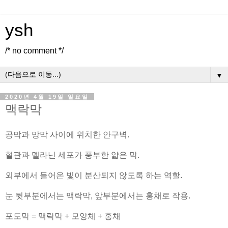
ysh
/* no comment */
▼
2020년 4월 19일 일요일
맥락막
공막과 망막 사이에 위치한 안구벽.
혈관과 멜라닌 세포가 풍부한 얇은 막.
외부에서 들어온 빛이 분산되지 않도록 하는 역할.
눈 뒷부분에서는 맥락막, 앞부분에서는 홍채로 작용.
포도막 = 맥락막 + 모양체 + 홍채