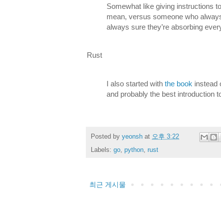
Somewhat like giving instructions 
mean, versus someone who always 
always sure they’re absorbing every
Rust
I also started with
the book
instead o
and probably the best introduction
Posted by
yeonsh
at
오후 3:22
Labels:
go
,
python
,
rust
최근 게시물