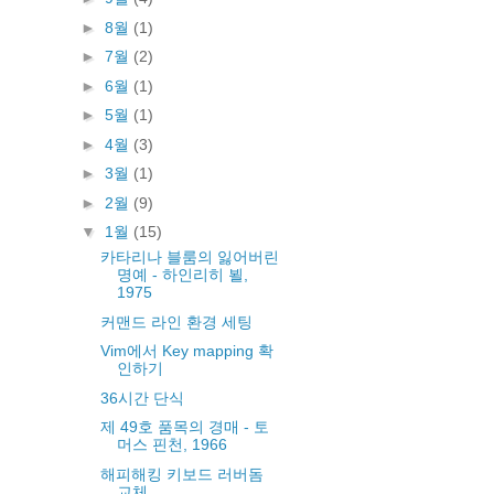
►
8월
(1)
►
7월
(2)
►
6월
(1)
►
5월
(1)
►
4월
(3)
►
3월
(1)
►
2월
(9)
▼
1월
(15)
카타리나 블룸의 잃어버린
명예 - 하인리히 뵐,
1975
커맨드 라인 환경 세팅
Vim에서 Key mapping 확
인하기
36시간 단식
제 49호 품목의 경매 - 토
머스 핀천, 1966
해피해킹 키보드 러버돔
교체