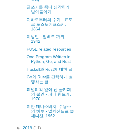
글쓰기를 좀더 심각하게
받아들이기
지하로부터의 수기 - 표도
르 도스토예프스키,
1864
이방인 - 알베르 까뮈,
1942
FUSE related resources
One Program Written in
Python, Go, and Rust
Haskell과 Rust에 대한 글
Go와 Rust를 간략하게 설
명하는 글.
페널티킥 앞에 선 골키퍼
의 불안 - 페터 한트케,
1970
이반 데니소비치, 수용소
의 하루 - 알렉산드르 솔
제니친, 1962
►
2019
(11)