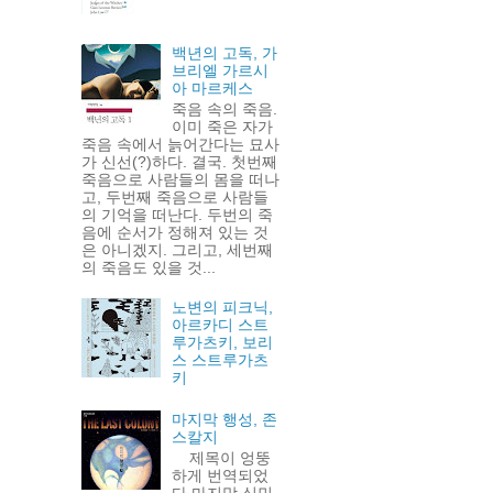
백년의 고독, 가
브리엘 가르시
아 마르케스
죽음 속의 죽음.
이미 죽은 자가
죽음 속에서 늙어간다는 묘사
가 신선(?)하다. 결국. 첫번째
죽음으로 사람들의 몸을 떠나
고, 두번째 죽음으로 사람들
의 기억을 떠난다. 두번의 죽
음에 순서가 정해져 있는 것
은 아니겠지. 그리고, 세번째
의 죽음도 있을 것...
노변의 피크닉,
아르카디 스트
루가츠키, 보리
스 스트루가츠
키
마지막 행성, 존
스칼지
제목이 엉뚱
하게 번역되었
다 마지막 식민