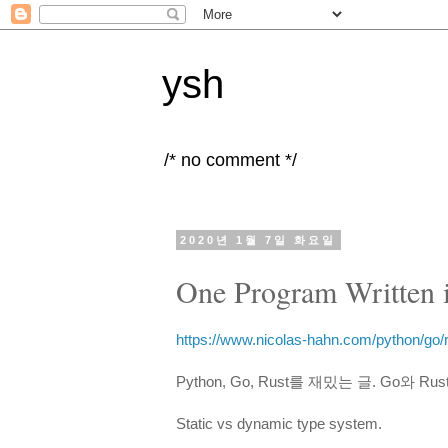
ysh
/* no comment */
2020년 1월 7일 화요일
One Program Written 
https://www.nicolas-hahn.com/python/go/
Python, Go, Rust를 재밌는 글. Go와 
Static vs dynamic type system.