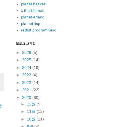
planet haskell
λ the Ultimate
planet erlang
platnet lisp
reddit programming
블로그 보관함
►
2026
(5)
►
2025
(14)
►
2024
(19)
►
2023
(4)
►
2022
(14)
►
2021
(23)
▼
2020
(80)
►
12월
(9)
물
►
11월
(13)
►
10월
(21)
►
9월
(4)