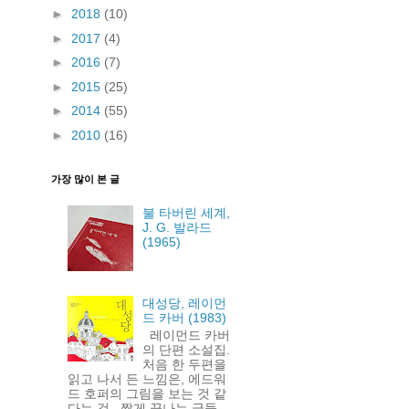
►
2018
(10)
►
2017
(4)
►
2016
(7)
►
2015
(25)
►
2014
(55)
►
2010
(16)
가장 많이 본 글
불 타버린 세계,
J. G. 발라드
(1965)
대성당, 레이먼
드 카버 (1983)
레이먼드 카버
의 단편 소설집.
처음 한 두편을
읽고 나서 든 느낌은, 에드워
드 호퍼의 그림을 보는 것 같
다는 것. 짧게 끝나는 글들.