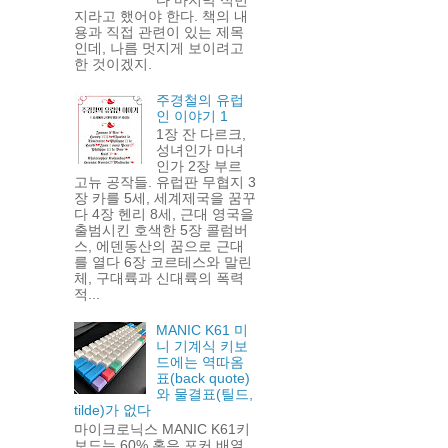
지라고 했어야 한다. 책의 내
용과 직접 관련이 있는 제목
인데, 나름 멋지게 보이려고
한 것이겠지.
주경철의 유럽
인 이야기 1
1장 잔 다르크,
성녀인가 마녀
인가 2장 부르
고뉴 공작들. 유럽판 무협지 3
장 카를 5세, 세계제국을 꿈꾸
다 4장 헨리 8세, 근대 영국을
출범시킨 호색한 5장 콜럼버
스, 에덴동산의 꿈으로 근대
를 열다 6장 코르테스와 말린
체, 구대륙과 신대륙의 폭력
적...
MANIC K61 미
니 기계식 키보
드에는 역따옴
표(back quote)
와 물결표(틸드,
tilde)가 없다
마이크로닉스 MANIC K61키
보드는 60% 혹은 포커 배열