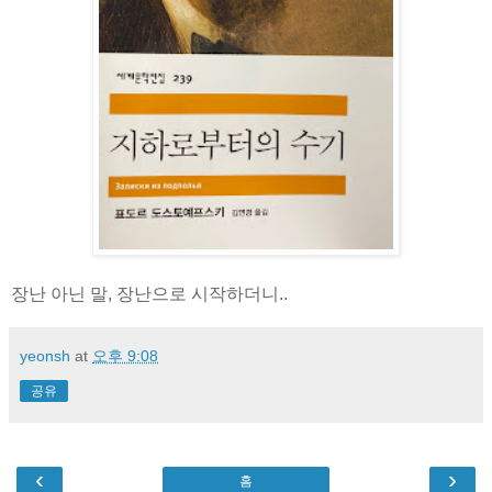
장난 아닌 말, 장난으로 시작하더니..
yeonsh
at
오후 9:08
공유
‹
›
홈