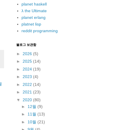
planet haskell
λ the Ultimate
planet erlang
platnet lisp
reddit programming
블로그 보관함
►
2026
(5)
►
2025
(14)
►
2024
(19)
►
2023
(4)
물
►
2022
(14)
►
2021
(23)
▼
2020
(80)
►
12월
(9)
►
11월
(13)
►
10월
(21)
►
9월
(4)