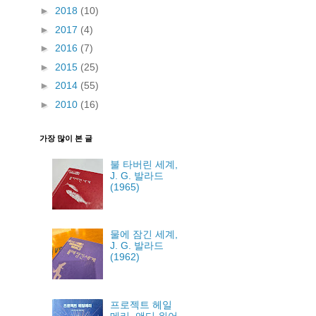
►
2018
(10)
►
2017
(4)
►
2016
(7)
►
2015
(25)
►
2014
(55)
►
2010
(16)
가장 많이 본 글
불 타버린 세계,
J. G. 발라드
(1965)
물에 잠긴 세계,
J. G. 발라드
(1962)
프로젝트 헤일
메리, 앤디 위어