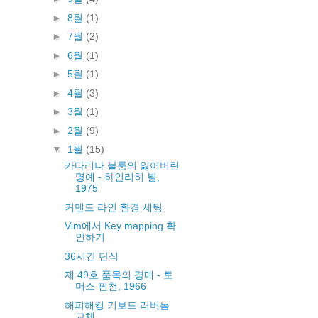
►
8월
(1)
►
7월
(2)
►
6월
(1)
►
5월
(1)
►
4월
(3)
►
3월
(1)
►
2월
(9)
▼
1월
(15)
카타리나 블룸의 잃어버린
명예 - 하인리히 뵐,
1975
커맨드 라인 환경 세팅
Vim에서 Key mapping 확
인하기
36시간 단식
제 49호 품목의 경매 - 토
머스 핀천, 1966
해피해킹 키보드 러버돔
교체