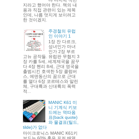
지라고 했어야 한다. 책의 내
용과 직접 관련이 있는 제목
인데, 나름 멋지게 보이려고
한 것이겠지.
주경철의 유럽
인 이야기 1
1장 잔 다르크,
성녀인가 마녀
인가 2장 부르
고뉴 공작들. 유럽판 무협지 3
장 카를 5세, 세계제국을 꿈꾸
다 4장 헨리 8세, 근대 영국을
출범시킨 호색한 5장 콜럼버
스, 에덴동산의 꿈으로 근대
를 열다 6장 코르테스와 말린
체, 구대륙과 신대륙의 폭력
적...
MANIC K61 미
니 기계식 키보
드에는 역따옴
표(back quote)
와 물결표(틸드,
tilde)가 없다
마이크로닉스 MANIC K61키
보드는 60% 혹은 포커 배열