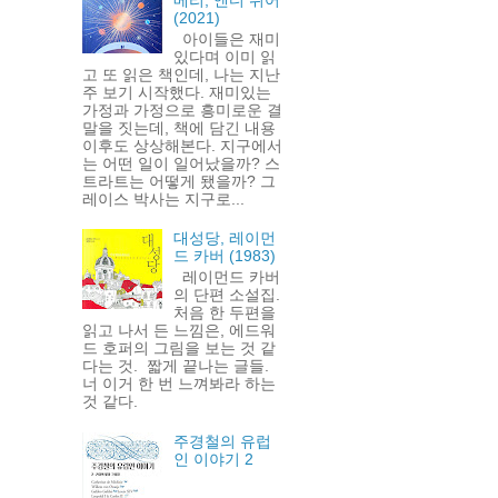
(2021)
아이들은 재미
있다며 이미 읽
고 또 읽은 책인데, 나는 지난
주 보기 시작했다. 재미있는
가정과 가정으로 흥미로운 결
말을 짓는데, 책에 담긴 내용
이후도 상상해본다. 지구에서
는 어떤 일이 일어났을까? 스
트라트는 어떻게 됐을까? 그
레이스 박사는 지구로...
대성당, 레이먼
드 카버 (1983)
레이먼드 카버
의 단편 소설집.
처음 한 두편을
읽고 나서 든 느낌은, 에드워
드 호퍼의 그림을 보는 것 같
다는 것. 짧게 끝나는 글들.
너 이거 한 번 느껴봐라 하는
것 같다.
주경철의 유럽
인 이야기 2