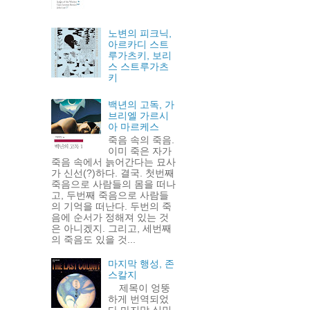
노변의 피크닉,
아르카디 스트
루가츠키, 보리
스 스트루가츠
키
백년의 고독, 가
브리엘 가르시
아 마르케스
죽음 속의 죽음.
이미 죽은 자가
죽음 속에서 늙어간다는 묘사
가 신선(?)하다. 결국. 첫번째
죽음으로 사람들의 몸을 떠나
고, 두번째 죽음으로 사람들
의 기억을 떠난다. 두번의 죽
음에 순서가 정해져 있는 것
은 아니겠지. 그리고, 세번째
의 죽음도 있을 것...
마지막 행성, 존
스칼지
제목이 엉뚱
하게 번역되었
다 마지막 식민