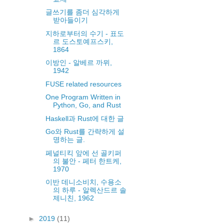
글쓰기를 좀더 심각하게
받아들이기
지하로부터의 수기 - 표도
르 도스토예프스키,
1864
이방인 - 알베르 까뮈,
1942
FUSE related resources
One Program Written in
Python, Go, and Rust
Haskell과 Rust에 대한 글
Go와 Rust를 간략하게 설
명하는 글.
페널티킥 앞에 선 골키퍼
의 불안 - 페터 한트케,
1970
이반 데니소비치, 수용소
의 하루 - 알렉산드르 솔
제니친, 1962
►
2019
(11)