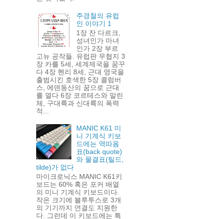
주경철의 유럽
인 이야기 1
1장 잔 다르크,
성녀인가 마녀
인가 2장 부르
고뉴 공작들. 유럽판 무협지 3
장 카를 5세, 세계제국을 꿈꾸
다 4장 헨리 8세, 근대 영국을
출범시킨 호색한 5장 콜럼버
스, 에덴동산의 꿈으로 근대
를 열다 6장 코르테스와 말린
체, 구대륙과 신대륙의 폭력
적...
MANIC K61 미
니 기계식 키보
드에는 역따옴
표(back quote)
와 물결표(틸드,
tilde)가 없다
마이크로닉스 MANIC K61키
보드는 60% 혹은 포커 배열
의 미니 기계식 키보드이다.
작은 크기에 블루투스로 3개
의 기기까지 연결도 지원한
다. 그런데 이 키보드에는 특