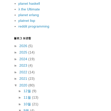
planet haskell
λ the Ultimate
planet erlang
platnet lisp
reddit programming
블로그 보관함
►
2026
(5)
►
2025
(14)
►
2024
(19)
►
2023
(4)
►
2022
(14)
►
2021
(23)
▼
2020
(80)
►
12월
(9)
►
11월
(13)
►
10월
(21)
▼
9월
(4)