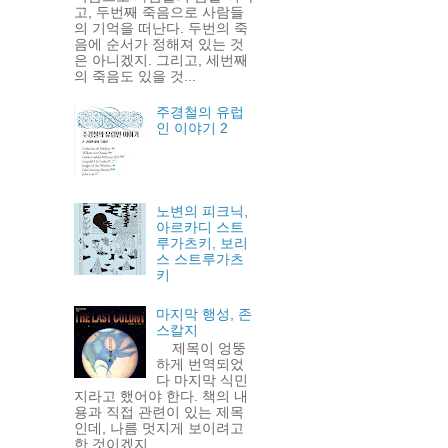
고, 두번째 죽음으로 사람들
의 기억을 떠난다. 두번의 죽
음에 순서가 정해져 있는 것
은 아니겠지. 그리고, 세번째
의 죽음도 있을 것...
주경철의 유럽
인 이야기 2
노변의 피크닉,
아르카디 스트
루가츠키, 보리
스 스트루가츠
키
마지막 행성, 존
스칼지
제목이 엉뚱
하게 번역되었
다 마지막 식민
지라고 했어야 한다. 책의 내
용과 직접 관련이 있는 제목
인데, 나름 멋지게 보이려고
한 것이겠지.