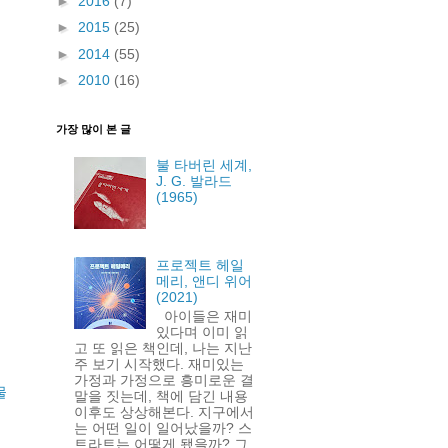
►
2016
(7)
►
2015
(25)
►
2014
(55)
►
2010
(16)
가장 많이 본 글
불 타버린 세계,
J. G. 발라드
(1965)
프로젝트 헤일
메리, 앤디 위어
(2021)
아이들은 재미
있다며 이미 읽
고 또 읽은 책인데, 나는 지난
주 보기 시작했다. 재미있는
가정과 가정으로 흥미로운 결
물
말을 짓는데, 책에 담긴 내용
이후도 상상해본다. 지구에서
는 어떤 일이 일어났을까? 스
트라트는 어떻게 됐을까? 그