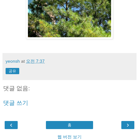
yeonsh
at
오전 7:37
공유
댓글 없음:
댓글 쓰기
‹
›
홈
웹 버전 보기