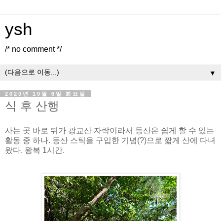
ysh
/* no comment */
▼
2020년 10월 6일 화요일
식 후 산행
사는 곳 바로 뒤가 광교산 자락이라서 등산은 쉽게 할 수 있는
활동 중 하나. 등산 스틱을 구입한 기념(?)으로 짧게 산에 다녀
왔다. 왕복 1시간.